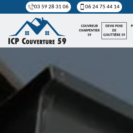
03 59 28 31 06
06 24 75 44 14
COUVREUR
DEVIS POSE
P
CHARPENTIER
DE
59
GOUTTIÈRE 59