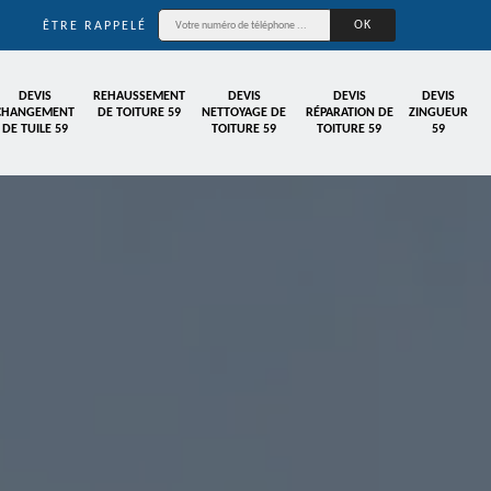
ÊTRE RAPPELÉ
DEVIS
REHAUSSEMENT
DEVIS
DEVIS
DEVIS
CHANGEMENT
DE TOITURE 59
NETTOYAGE DE
RÉPARATION DE
ZINGUEUR
DE TUILE 59
TOITURE 59
TOITURE 59
59