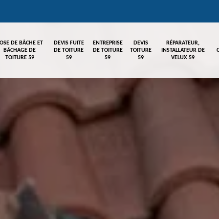
OSE DE BÂCHE ET
DEVIS FUITE
ENTREPRISE
DEVIS
RÉPARATEUR,
BÂCHAGE DE
DE TOITURE
DE TOITURE
TOITURE
INSTALLATEUR DE
TOITURE 59
59
59
59
VELUX 59