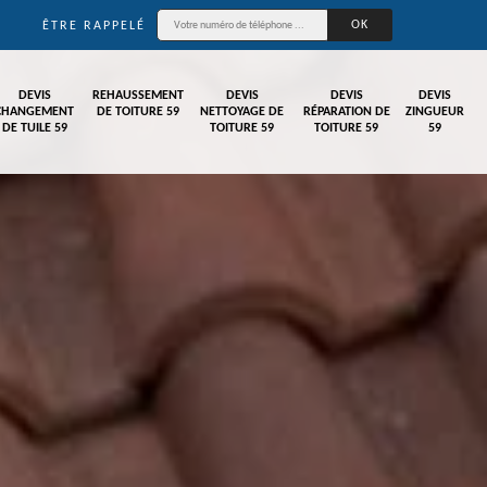
ÊTRE RAPPELÉ
DEVIS
REHAUSSEMENT
DEVIS
DEVIS
DEVIS
CHANGEMENT
DE TOITURE 59
NETTOYAGE DE
RÉPARATION DE
ZINGUEUR
DE TUILE 59
TOITURE 59
TOITURE 59
59