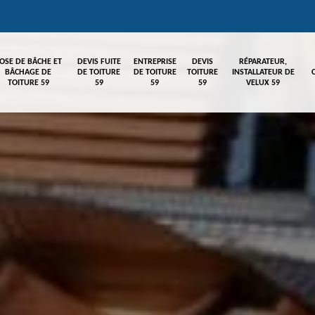
OSE DE BÂCHE ET
DEVIS FUITE
ENTREPRISE
DEVIS
RÉPARATEUR,
BÂCHAGE DE
DE TOITURE
DE TOITURE
TOITURE
INSTALLATEUR DE
TOITURE 59
59
59
59
VELUX 59