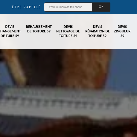
ÊTRE RAPPELÉ
DEVIS
REHAUSSEMENT
DEVIS
DEVIS
DEVIS
CHANGEMENT
DE TOITURE 59
NETTOYAGE DE
RÉPARATION DE
ZINGUEUR
DE TUILE 59
TOITURE 59
TOITURE 59
59