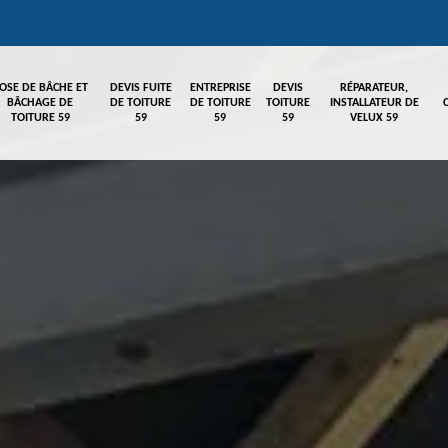
OSE DE BÂCHE ET
DEVIS FUITE
ENTREPRISE
DEVIS
RÉPARATEUR,
BÂCHAGE DE
DE TOITURE
DE TOITURE
TOITURE
INSTALLATEUR DE
TOITURE 59
59
59
59
VELUX 59