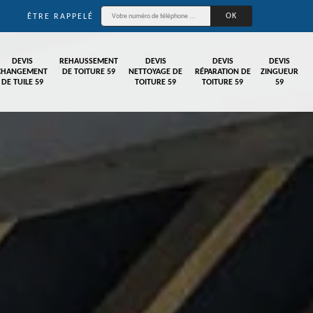
ÊTRE RAPPELÉ
DEVIS
REHAUSSEMENT
DEVIS
DEVIS
DEVIS
CHANGEMENT
DE TOITURE 59
NETTOYAGE DE
RÉPARATION DE
ZINGUEUR
DE TUILE 59
TOITURE 59
TOITURE 59
59