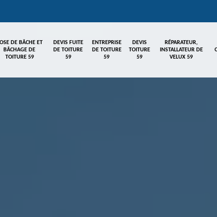
OSE DE BÂCHE ET
DEVIS FUITE
ENTREPRISE
DEVIS
RÉPARATEUR,
BÂCHAGE DE
DE TOITURE
DE TOITURE
TOITURE
INSTALLATEUR DE
TOITURE 59
59
59
59
VELUX 59