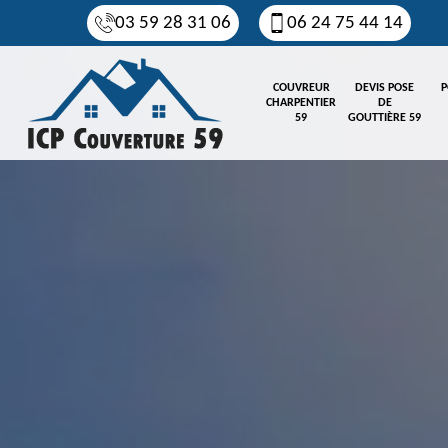
03 59 28 31 06
06 24 75 44 14
COUVREUR
DEVIS POSE
P
CHARPENTIER
DE
59
GOUTTIÈRE 59