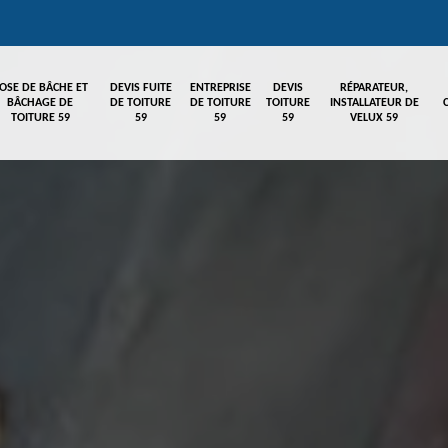
OSE DE BÂCHE ET
DEVIS FUITE
ENTREPRISE
DEVIS
RÉPARATEUR,
BÂCHAGE DE
DE TOITURE
DE TOITURE
TOITURE
INSTALLATEUR DE
TOITURE 59
59
59
59
VELUX 59