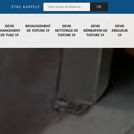
ÊTRE RAPPELÉ
DEVIS
REHAUSSEMENT
DEVIS
DEVIS
DEVIS
CHANGEMENT
DE TOITURE 59
NETTOYAGE DE
RÉPARATION DE
ZINGUEUR
DE TUILE 59
TOITURE 59
TOITURE 59
59