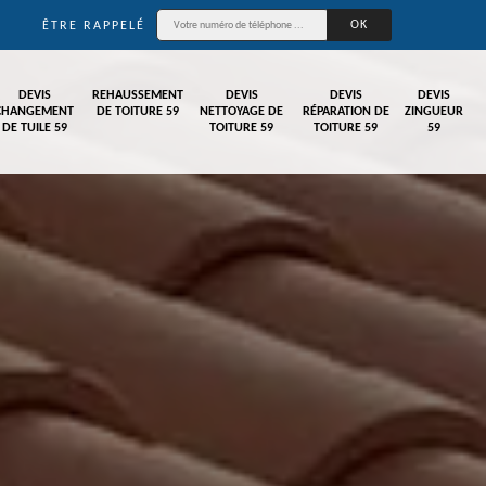
ÊTRE RAPPELÉ
DEVIS
REHAUSSEMENT
DEVIS
DEVIS
DEVIS
CHANGEMENT
DE TOITURE 59
NETTOYAGE DE
RÉPARATION DE
ZINGUEUR
DE TUILE 59
TOITURE 59
TOITURE 59
59