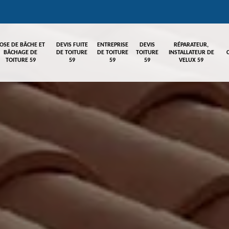
OSE DE BÂCHE ET
DEVIS FUITE
ENTREPRISE
DEVIS
RÉPARATEUR,
BÂCHAGE DE
DE TOITURE
DE TOITURE
TOITURE
INSTALLATEUR DE
TOITURE 59
59
59
59
VELUX 59