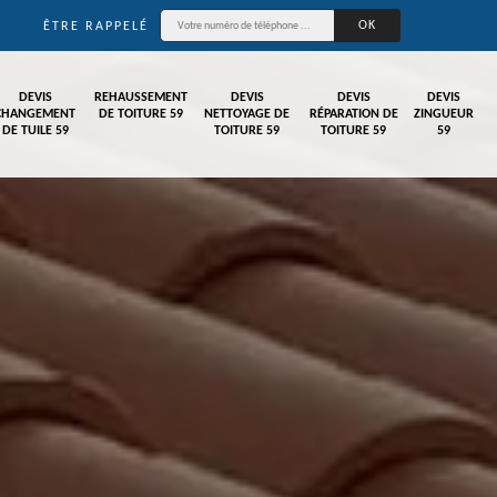
ÊTRE RAPPELÉ
DEVIS
REHAUSSEMENT
DEVIS
DEVIS
DEVIS
CHANGEMENT
DE TOITURE 59
NETTOYAGE DE
RÉPARATION DE
ZINGUEUR
DE TUILE 59
TOITURE 59
TOITURE 59
59