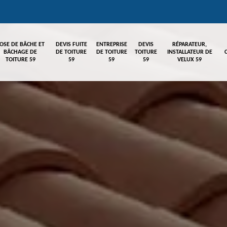
OSE DE BÂCHE ET
DEVIS FUITE
ENTREPRISE
DEVIS
RÉPARATEUR,
BÂCHAGE DE
DE TOITURE
DE TOITURE
TOITURE
INSTALLATEUR DE
TOITURE 59
59
59
59
VELUX 59