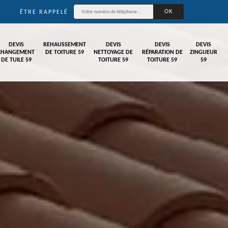
ÊTRE RAPPELÉ
DEVIS
REHAUSSEMENT
DEVIS
DEVIS
DEVIS
CHANGEMENT
DE TOITURE 59
NETTOYAGE DE
RÉPARATION DE
ZINGUEUR
DE TUILE 59
TOITURE 59
TOITURE 59
59