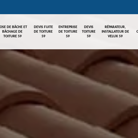
OSE DE BÂCHE ET
DEVIS FUITE
ENTREPRISE
DEVIS
RÉPARATEUR,
BÂCHAGE DE
DE TOITURE
DE TOITURE
TOITURE
INSTALLATEUR DE
TOITURE 59
59
59
59
VELUX 59