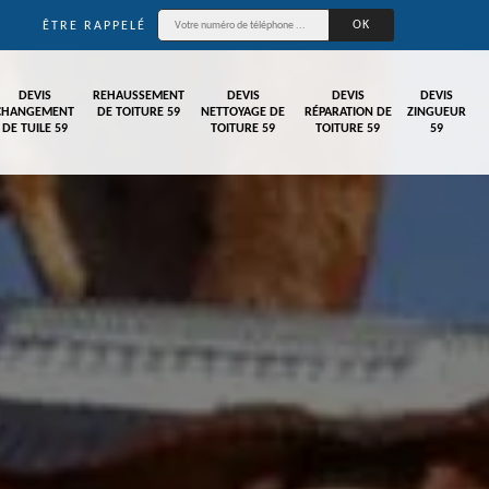
ÊTRE RAPPELÉ
DEVIS
REHAUSSEMENT
DEVIS
DEVIS
DEVIS
CHANGEMENT
DE TOITURE 59
NETTOYAGE DE
RÉPARATION DE
ZINGUEUR
DE TUILE 59
TOITURE 59
TOITURE 59
59