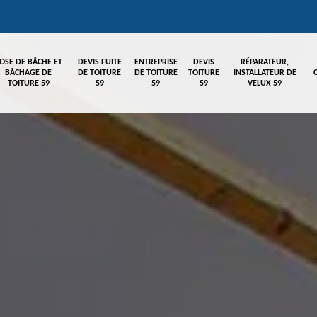
OSE DE BÂCHE ET
DEVIS FUITE
ENTREPRISE
DEVIS
RÉPARATEUR,
BÂCHAGE DE
DE TOITURE
DE TOITURE
TOITURE
INSTALLATEUR DE
TOITURE 59
59
59
59
VELUX 59