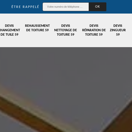
ÊTRE RAPPELÉ
DEVIS
REHAUSSEMENT
DEVIS
DEVIS
DEVIS
CHANGEMENT
DE TOITURE 59
NETTOYAGE DE
RÉPARATION DE
ZINGUEUR
DE TUILE 59
TOITURE 59
TOITURE 59
59