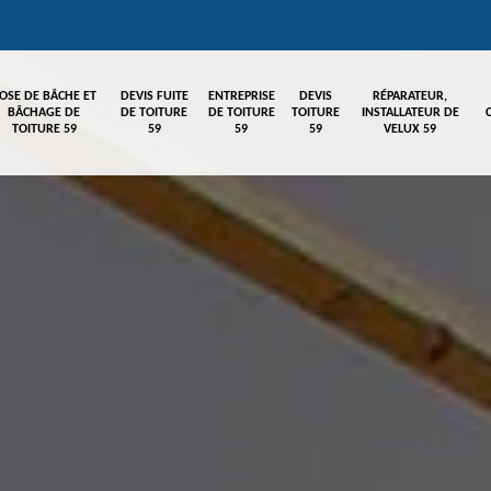
OSE DE BÂCHE ET
DEVIS FUITE
ENTREPRISE
DEVIS
RÉPARATEUR,
BÂCHAGE DE
DE TOITURE
DE TOITURE
TOITURE
INSTALLATEUR DE
TOITURE 59
59
59
59
VELUX 59