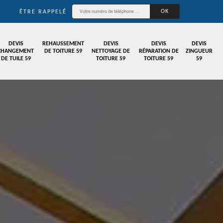
ÊTRE RAPPELÉ
DEVIS
REHAUSSEMENT
DEVIS
DEVIS
DEVIS
CHANGEMENT
DE TOITURE 59
NETTOYAGE DE
RÉPARATION DE
ZINGUEUR
DE TUILE 59
TOITURE 59
TOITURE 59
59