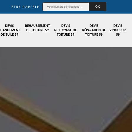
ÊTRE RAPPELÉ
DEVIS
REHAUSSEMENT
DEVIS
DEVIS
DEVIS
CHANGEMENT
DE TOITURE 59
NETTOYAGE DE
RÉPARATION DE
ZINGUEUR
DE TUILE 59
TOITURE 59
TOITURE 59
59