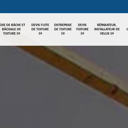
OSE DE BÂCHE ET
DEVIS FUITE
ENTREPRISE
DEVIS
RÉPARATEUR,
BÂCHAGE DE
DE TOITURE
DE TOITURE
TOITURE
INSTALLATEUR DE
TOITURE 59
59
59
59
VELUX 59