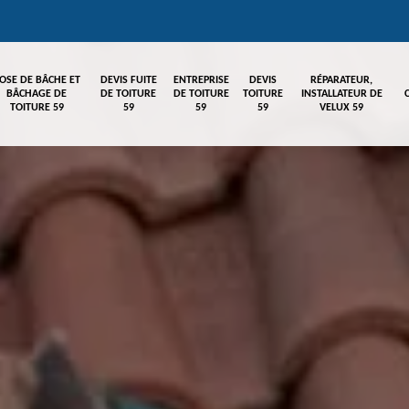
OSE DE BÂCHE ET
DEVIS FUITE
ENTREPRISE
DEVIS
RÉPARATEUR,
BÂCHAGE DE
DE TOITURE
DE TOITURE
TOITURE
INSTALLATEUR DE
TOITURE 59
59
59
59
VELUX 59