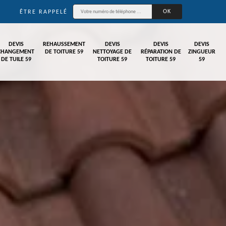
ÊTRE RAPPELÉ
DEVIS
REHAUSSEMENT
DEVIS
DEVIS
DEVIS
CHANGEMENT
DE TOITURE 59
NETTOYAGE DE
RÉPARATION DE
ZINGUEUR
DE TUILE 59
TOITURE 59
TOITURE 59
59