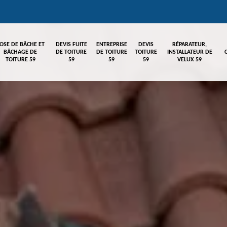
OSE DE BÂCHE ET
DEVIS FUITE
ENTREPRISE
DEVIS
RÉPARATEUR,
BÂCHAGE DE
DE TOITURE
DE TOITURE
TOITURE
INSTALLATEUR DE
TOITURE 59
59
59
59
VELUX 59