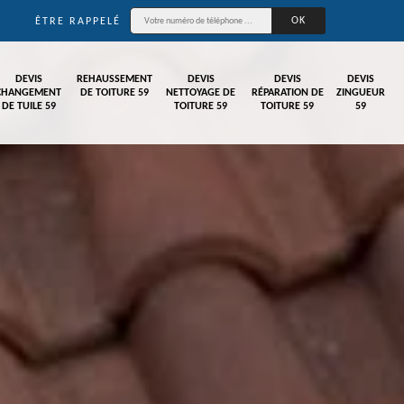
ÊTRE RAPPELÉ
DEVIS
REHAUSSEMENT
DEVIS
DEVIS
DEVIS
CHANGEMENT
DE TOITURE 59
NETTOYAGE DE
RÉPARATION DE
ZINGUEUR
DE TUILE 59
TOITURE 59
TOITURE 59
59