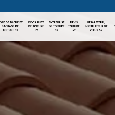
OSE DE BÂCHE ET
DEVIS FUITE
ENTREPRISE
DEVIS
RÉPARATEUR,
BÂCHAGE DE
DE TOITURE
DE TOITURE
TOITURE
INSTALLATEUR DE
TOITURE 59
59
59
59
VELUX 59