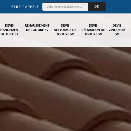
ÊTRE RAPPELÉ
DEVIS
REHAUSSEMENT
DEVIS
DEVIS
DEVIS
CHANGEMENT
DE TOITURE 59
NETTOYAGE DE
RÉPARATION DE
ZINGUEUR
DE TUILE 59
TOITURE 59
TOITURE 59
59