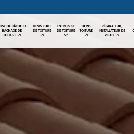
OSE DE BÂCHE ET
DEVIS FUITE
ENTREPRISE
DEVIS
RÉPARATEUR,
BÂCHAGE DE
DE TOITURE
DE TOITURE
TOITURE
INSTALLATEUR DE
TOITURE 59
59
59
59
VELUX 59