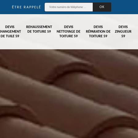
ÊTRE RAPPELÉ
DEVIS
REHAUSSEMENT
DEVIS
DEVIS
DEVIS
CHANGEMENT
DE TOITURE 59
NETTOYAGE DE
RÉPARATION DE
ZINGUEUR
DE TUILE 59
TOITURE 59
TOITURE 59
59