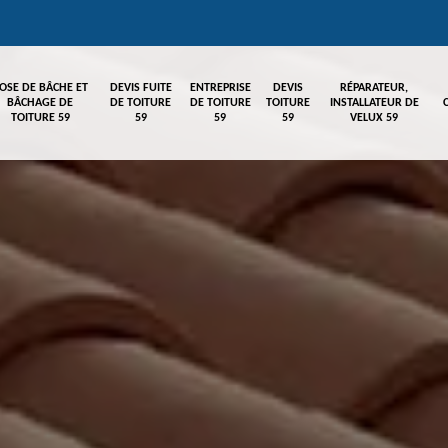
OSE DE BÂCHE ET
DEVIS FUITE
ENTREPRISE
DEVIS
RÉPARATEUR,
BÂCHAGE DE
DE TOITURE
DE TOITURE
TOITURE
INSTALLATEUR DE
TOITURE 59
59
59
59
VELUX 59