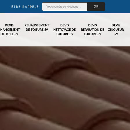
ÊTRE RAPPELÉ
DEVIS
REHAUSSEMENT
DEVIS
DEVIS
DEVIS
CHANGEMENT
DE TOITURE 59
NETTOYAGE DE
RÉPARATION DE
ZINGUEUR
DE TUILE 59
TOITURE 59
TOITURE 59
59