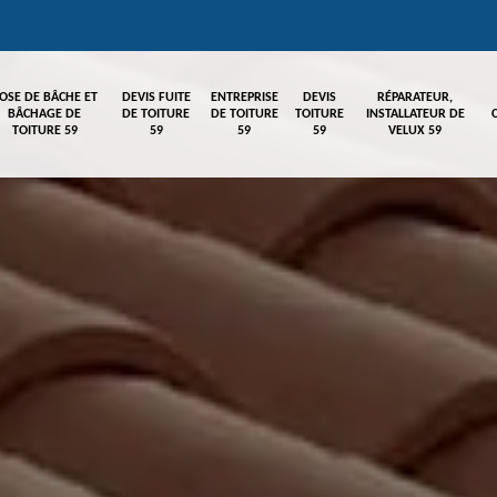
OSE DE BÂCHE ET
DEVIS FUITE
ENTREPRISE
DEVIS
RÉPARATEUR,
BÂCHAGE DE
DE TOITURE
DE TOITURE
TOITURE
INSTALLATEUR DE
TOITURE 59
59
59
59
VELUX 59