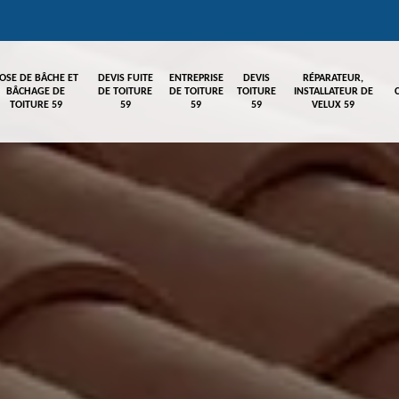
OSE DE BÂCHE ET
DEVIS FUITE
ENTREPRISE
DEVIS
RÉPARATEUR,
BÂCHAGE DE
DE TOITURE
DE TOITURE
TOITURE
INSTALLATEUR DE
TOITURE 59
59
59
59
VELUX 59