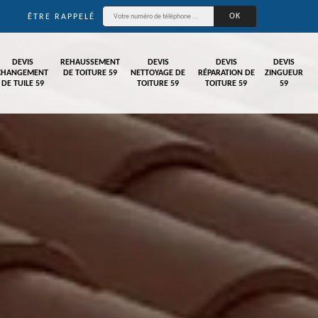
ÊTRE RAPPELÉ
DEVIS
REHAUSSEMENT
DEVIS
DEVIS
DEVIS
CHANGEMENT
DE TOITURE 59
NETTOYAGE DE
RÉPARATION DE
ZINGUEUR
DE TUILE 59
TOITURE 59
TOITURE 59
59