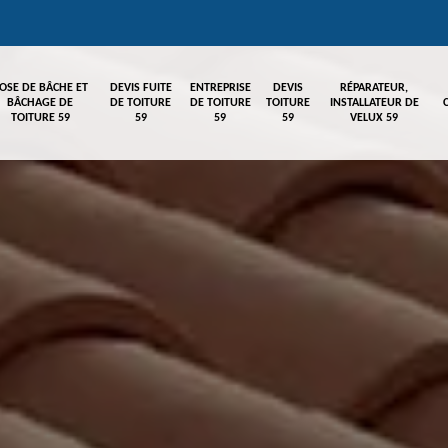
OSE DE BÂCHE ET
DEVIS FUITE
ENTREPRISE
DEVIS
RÉPARATEUR,
BÂCHAGE DE
DE TOITURE
DE TOITURE
TOITURE
INSTALLATEUR DE
TOITURE 59
59
59
59
VELUX 59