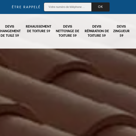
ÊTRE RAPPELÉ
DEVIS
REHAUSSEMENT
DEVIS
DEVIS
DEVIS
CHANGEMENT
DE TOITURE 59
NETTOYAGE DE
RÉPARATION DE
ZINGUEUR
DE TUILE 59
TOITURE 59
TOITURE 59
59