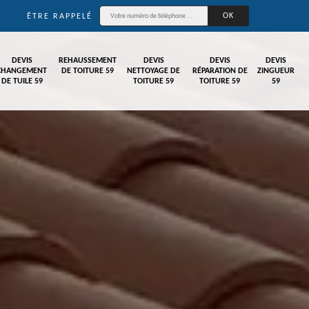
ÊTRE RAPPELÉ
DEVIS
REHAUSSEMENT
DEVIS
DEVIS
DEVIS
CHANGEMENT
DE TOITURE 59
NETTOYAGE DE
RÉPARATION DE
ZINGUEUR
DE TUILE 59
TOITURE 59
TOITURE 59
59