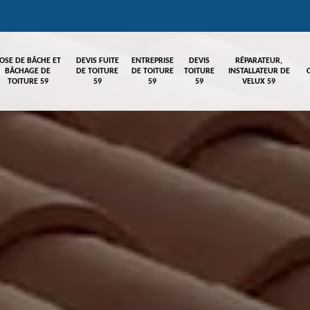
OSE DE BÂCHE ET
DEVIS FUITE
ENTREPRISE
DEVIS
RÉPARATEUR,
BÂCHAGE DE
DE TOITURE
DE TOITURE
TOITURE
INSTALLATEUR DE
TOITURE 59
59
59
59
VELUX 59