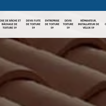
OSE DE BÂCHE ET
DEVIS FUITE
ENTREPRISE
DEVIS
RÉPARATEUR,
BÂCHAGE DE
DE TOITURE
DE TOITURE
TOITURE
INSTALLATEUR DE
TOITURE 59
59
59
59
VELUX 59