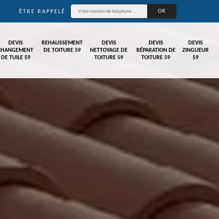
ÊTRE RAPPELÉ
DEVIS
REHAUSSEMENT
DEVIS
DEVIS
DEVIS
CHANGEMENT
DE TOITURE 59
NETTOYAGE DE
RÉPARATION DE
ZINGUEUR
DE TUILE 59
TOITURE 59
TOITURE 59
59