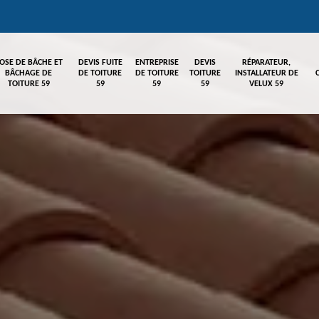
OSE DE BÂCHE ET
DEVIS FUITE
ENTREPRISE
DEVIS
RÉPARATEUR,
BÂCHAGE DE
DE TOITURE
DE TOITURE
TOITURE
INSTALLATEUR DE
TOITURE 59
59
59
59
VELUX 59