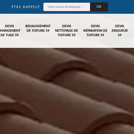
ÊTRE RAPPELÉ
DEVIS
REHAUSSEMENT
DEVIS
DEVIS
DEVIS
CHANGEMENT
DE TOITURE 59
NETTOYAGE DE
RÉPARATION DE
ZINGUEUR
DE TUILE 59
TOITURE 59
TOITURE 59
59