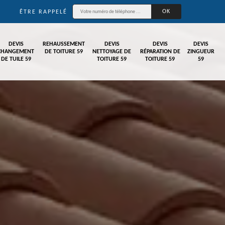
ÊTRE RAPPELÉ
DEVIS
REHAUSSEMENT
DEVIS
DEVIS
DEVIS
CHANGEMENT
DE TOITURE 59
NETTOYAGE DE
RÉPARATION DE
ZINGUEUR
DE TUILE 59
TOITURE 59
TOITURE 59
59