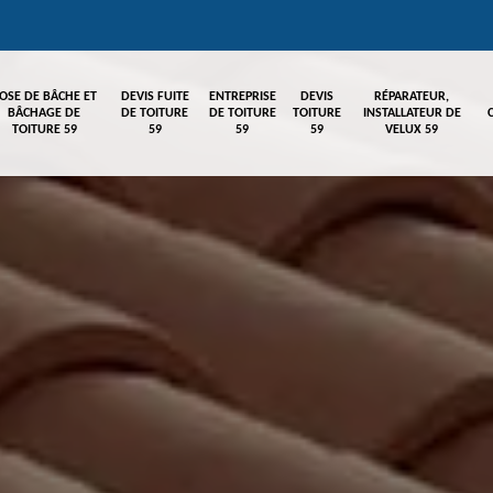
OSE DE BÂCHE ET
DEVIS FUITE
ENTREPRISE
DEVIS
RÉPARATEUR,
BÂCHAGE DE
DE TOITURE
DE TOITURE
TOITURE
INSTALLATEUR DE
TOITURE 59
59
59
59
VELUX 59