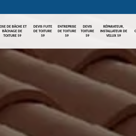
OSE DE BÂCHE ET
DEVIS FUITE
ENTREPRISE
DEVIS
RÉPARATEUR,
BÂCHAGE DE
DE TOITURE
DE TOITURE
TOITURE
INSTALLATEUR DE
TOITURE 59
59
59
59
VELUX 59