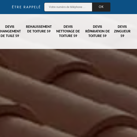
ÊTRE RAPPELÉ
DEVIS
REHAUSSEMENT
DEVIS
DEVIS
DEVIS
CHANGEMENT
DE TOITURE 59
NETTOYAGE DE
RÉPARATION DE
ZINGUEUR
DE TUILE 59
TOITURE 59
TOITURE 59
59