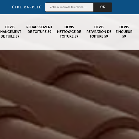
ÊTRE RAPPELÉ
DEVIS
REHAUSSEMENT
DEVIS
DEVIS
DEVIS
CHANGEMENT
DE TOITURE 59
NETTOYAGE DE
RÉPARATION DE
ZINGUEUR
DE TUILE 59
TOITURE 59
TOITURE 59
59