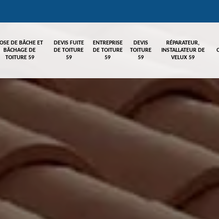
OSE DE BÂCHE ET
DEVIS FUITE
ENTREPRISE
DEVIS
RÉPARATEUR,
BÂCHAGE DE
DE TOITURE
DE TOITURE
TOITURE
INSTALLATEUR DE
TOITURE 59
59
59
59
VELUX 59