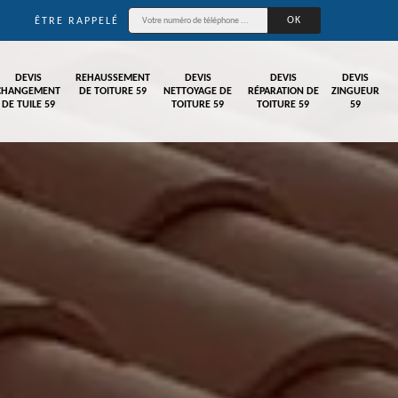
ÊTRE RAPPELÉ
DEVIS
REHAUSSEMENT
DEVIS
DEVIS
DEVIS
CHANGEMENT
DE TOITURE 59
NETTOYAGE DE
RÉPARATION DE
ZINGUEUR
DE TUILE 59
TOITURE 59
TOITURE 59
59