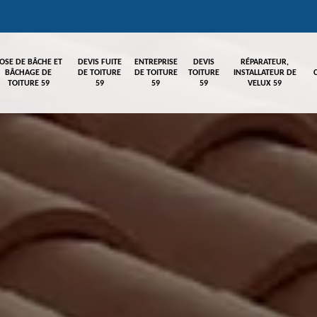
OSE DE BÂCHE ET
DEVIS FUITE
ENTREPRISE
DEVIS
RÉPARATEUR,
BÂCHAGE DE
DE TOITURE
DE TOITURE
TOITURE
INSTALLATEUR DE
TOITURE 59
59
59
59
VELUX 59