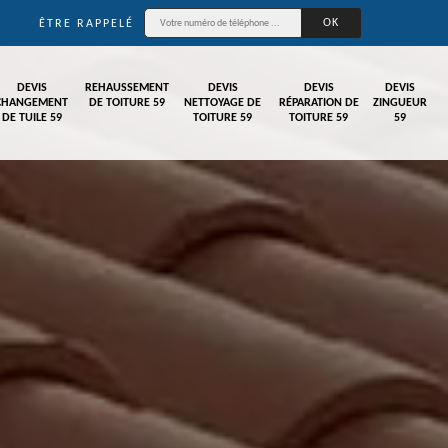
ÊTRE RAPPELÉ
DEVIS
REHAUSSEMENT
DEVIS
DEVIS
DEVIS
CHANGEMENT
DE TOITURE 59
NETTOYAGE DE
RÉPARATION DE
ZINGUEUR
DE TUILE 59
TOITURE 59
TOITURE 59
59