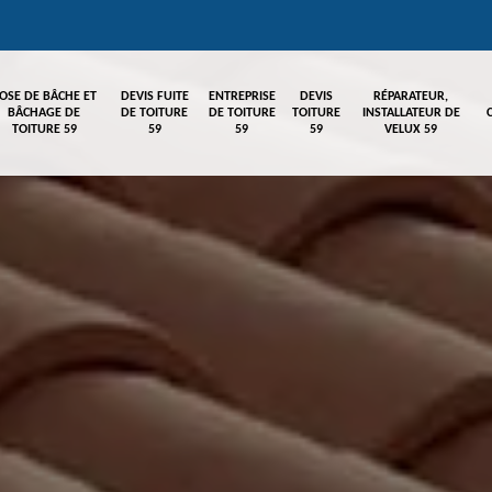
OSE DE BÂCHE ET
DEVIS FUITE
ENTREPRISE
DEVIS
RÉPARATEUR,
BÂCHAGE DE
DE TOITURE
DE TOITURE
TOITURE
INSTALLATEUR DE
TOITURE 59
59
59
59
VELUX 59