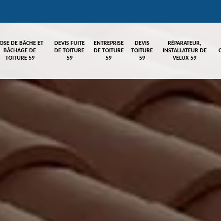
OSE DE BÂCHE ET
DEVIS FUITE
ENTREPRISE
DEVIS
RÉPARATEUR,
BÂCHAGE DE
DE TOITURE
DE TOITURE
TOITURE
INSTALLATEUR DE
TOITURE 59
59
59
59
VELUX 59