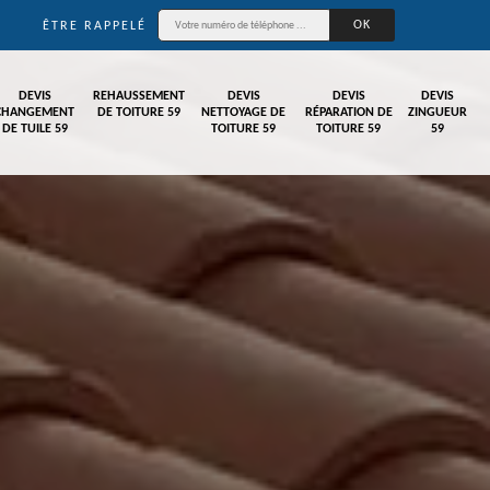
ÊTRE RAPPELÉ
DEVIS
REHAUSSEMENT
DEVIS
DEVIS
DEVIS
CHANGEMENT
DE TOITURE 59
NETTOYAGE DE
RÉPARATION DE
ZINGUEUR
DE TUILE 59
TOITURE 59
TOITURE 59
59