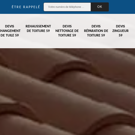
ÊTRE RAPPELÉ
DEVIS
REHAUSSEMENT
DEVIS
DEVIS
DEVIS
CHANGEMENT
DE TOITURE 59
NETTOYAGE DE
RÉPARATION DE
ZINGUEUR
DE TUILE 59
TOITURE 59
TOITURE 59
59