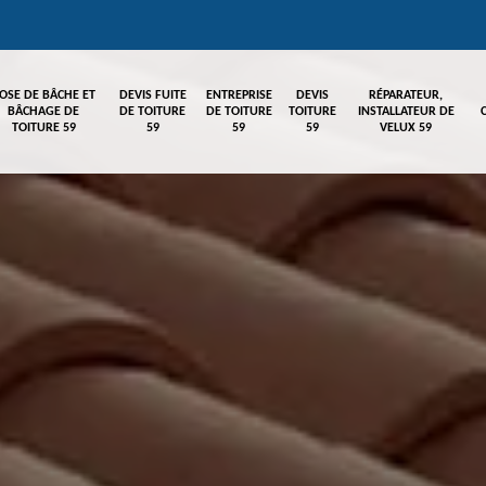
OSE DE BÂCHE ET
DEVIS FUITE
ENTREPRISE
DEVIS
RÉPARATEUR,
BÂCHAGE DE
DE TOITURE
DE TOITURE
TOITURE
INSTALLATEUR DE
TOITURE 59
59
59
59
VELUX 59