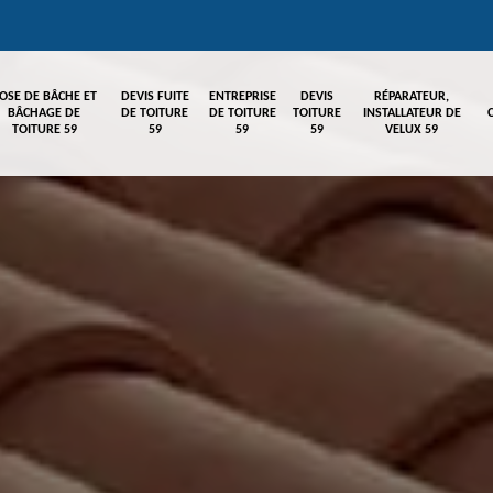
OSE DE BÂCHE ET
DEVIS FUITE
ENTREPRISE
DEVIS
RÉPARATEUR,
BÂCHAGE DE
DE TOITURE
DE TOITURE
TOITURE
INSTALLATEUR DE
TOITURE 59
59
59
59
VELUX 59