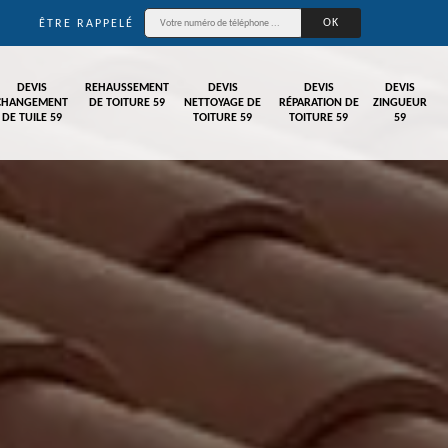
ÊTRE RAPPELÉ
DEVIS
REHAUSSEMENT
DEVIS
DEVIS
DEVIS
CHANGEMENT
DE TOITURE 59
NETTOYAGE DE
RÉPARATION DE
ZINGUEUR
DE TUILE 59
TOITURE 59
TOITURE 59
59