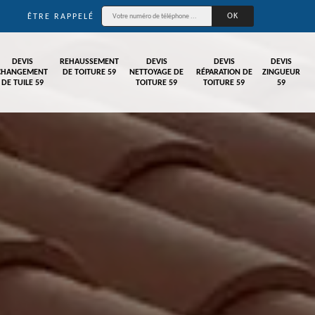
ÊTRE RAPPELÉ
DEVIS
REHAUSSEMENT
DEVIS
DEVIS
DEVIS
CHANGEMENT
DE TOITURE 59
NETTOYAGE DE
RÉPARATION DE
ZINGUEUR
DE TUILE 59
TOITURE 59
TOITURE 59
59