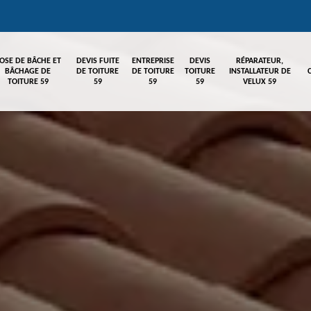
OSE DE BÂCHE ET
DEVIS FUITE
ENTREPRISE
DEVIS
RÉPARATEUR,
BÂCHAGE DE
DE TOITURE
DE TOITURE
TOITURE
INSTALLATEUR DE
TOITURE 59
59
59
59
VELUX 59