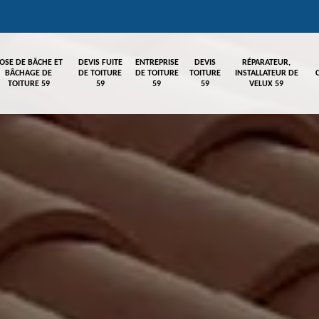
OSE DE BÂCHE ET
DEVIS FUITE
ENTREPRISE
DEVIS
RÉPARATEUR,
BÂCHAGE DE
DE TOITURE
DE TOITURE
TOITURE
INSTALLATEUR DE
TOITURE 59
59
59
59
VELUX 59