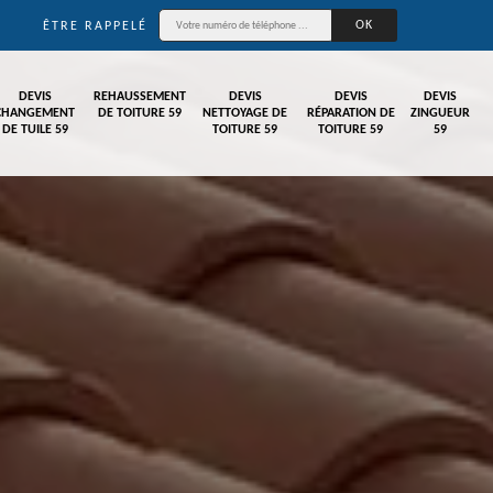
ÊTRE RAPPELÉ
DEVIS
REHAUSSEMENT
DEVIS
DEVIS
DEVIS
CHANGEMENT
DE TOITURE 59
NETTOYAGE DE
RÉPARATION DE
ZINGUEUR
DE TUILE 59
TOITURE 59
TOITURE 59
59