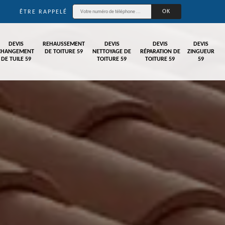
ÊTRE RAPPELÉ
DEVIS
REHAUSSEMENT
DEVIS
DEVIS
DEVIS
CHANGEMENT
DE TOITURE 59
NETTOYAGE DE
RÉPARATION DE
ZINGUEUR
DE TUILE 59
TOITURE 59
TOITURE 59
59