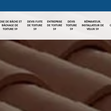
OSE DE BÂCHE ET
DEVIS FUITE
ENTREPRISE
DEVIS
RÉPARATEUR,
BÂCHAGE DE
DE TOITURE
DE TOITURE
TOITURE
INSTALLATEUR DE
TOITURE 59
59
59
59
VELUX 59