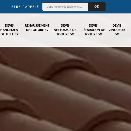
ÊTRE RAPPELÉ
DEVIS
REHAUSSEMENT
DEVIS
DEVIS
DEVIS
CHANGEMENT
DE TOITURE 59
NETTOYAGE DE
RÉPARATION DE
ZINGUEUR
DE TUILE 59
TOITURE 59
TOITURE 59
59