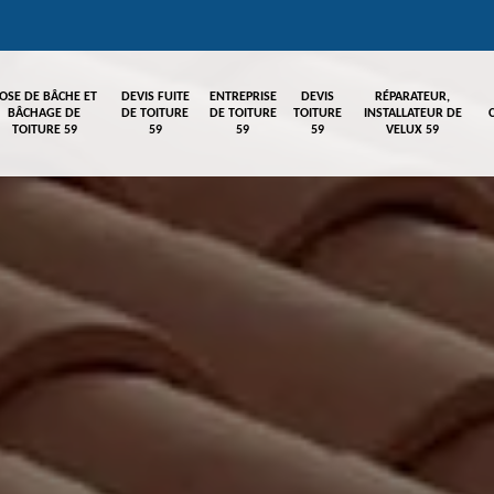
OSE DE BÂCHE ET
DEVIS FUITE
ENTREPRISE
DEVIS
RÉPARATEUR,
BÂCHAGE DE
DE TOITURE
DE TOITURE
TOITURE
INSTALLATEUR DE
TOITURE 59
59
59
59
VELUX 59