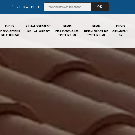
ÊTRE RAPPELÉ
DEVIS
REHAUSSEMENT
DEVIS
DEVIS
DEVIS
CHANGEMENT
DE TOITURE 59
NETTOYAGE DE
RÉPARATION DE
ZINGUEUR
DE TUILE 59
TOITURE 59
TOITURE 59
59