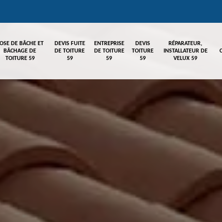
OSE DE BÂCHE ET
DEVIS FUITE
ENTREPRISE
DEVIS
RÉPARATEUR,
BÂCHAGE DE
DE TOITURE
DE TOITURE
TOITURE
INSTALLATEUR DE
TOITURE 59
59
59
59
VELUX 59