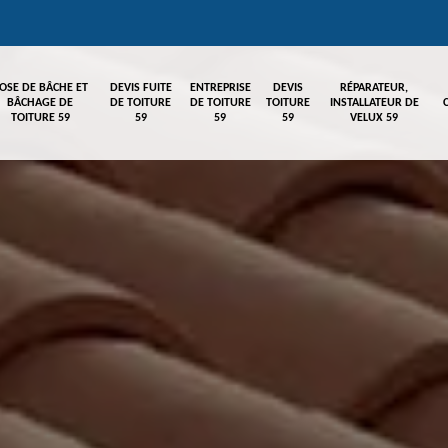
OSE DE BÂCHE ET
DEVIS FUITE
ENTREPRISE
DEVIS
RÉPARATEUR,
BÂCHAGE DE
DE TOITURE
DE TOITURE
TOITURE
INSTALLATEUR DE
TOITURE 59
59
59
59
VELUX 59