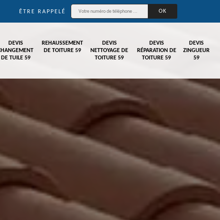
ÊTRE RAPPELÉ
DEVIS
REHAUSSEMENT
DEVIS
DEVIS
DEVIS
CHANGEMENT
DE TOITURE 59
NETTOYAGE DE
RÉPARATION DE
ZINGUEUR
DE TUILE 59
TOITURE 59
TOITURE 59
59