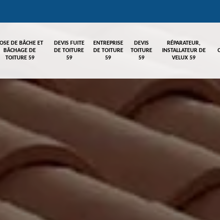
OSE DE BÂCHE ET
DEVIS FUITE
ENTREPRISE
DEVIS
RÉPARATEUR,
BÂCHAGE DE
DE TOITURE
DE TOITURE
TOITURE
INSTALLATEUR DE
TOITURE 59
59
59
59
VELUX 59