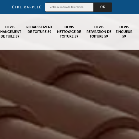
ÊTRE RAPPELÉ
DEVIS
REHAUSSEMENT
DEVIS
DEVIS
DEVIS
CHANGEMENT
DE TOITURE 59
NETTOYAGE DE
RÉPARATION DE
ZINGUEUR
DE TUILE 59
TOITURE 59
TOITURE 59
59