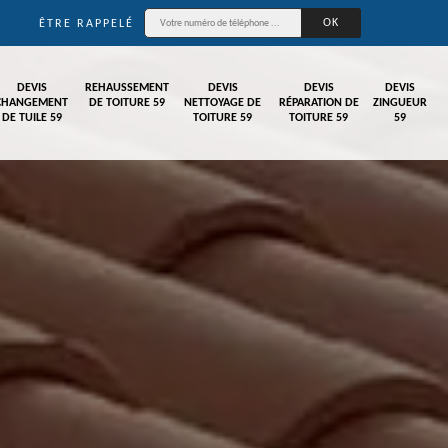
ÊTRE RAPPELÉ
DEVIS
REHAUSSEMENT
DEVIS
DEVIS
DEVIS
CHANGEMENT
DE TOITURE 59
NETTOYAGE DE
RÉPARATION DE
ZINGUEUR
DE TUILE 59
TOITURE 59
TOITURE 59
59