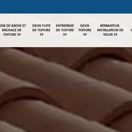
OSE DE BÂCHE ET
DEVIS FUITE
ENTREPRISE
DEVIS
RÉPARATEUR,
BÂCHAGE DE
DE TOITURE
DE TOITURE
TOITURE
INSTALLATEUR DE
TOITURE 59
59
59
59
VELUX 59