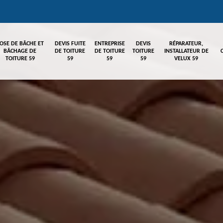
OSE DE BÂCHE ET
DEVIS FUITE
ENTREPRISE
DEVIS
RÉPARATEUR,
BÂCHAGE DE
DE TOITURE
DE TOITURE
TOITURE
INSTALLATEUR DE
TOITURE 59
59
59
59
VELUX 59