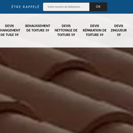
ÊTRE RAPPELÉ
DEVIS
REHAUSSEMENT
DEVIS
DEVIS
DEVIS
CHANGEMENT
DE TOITURE 59
NETTOYAGE DE
RÉPARATION DE
ZINGUEUR
DE TUILE 59
TOITURE 59
TOITURE 59
59