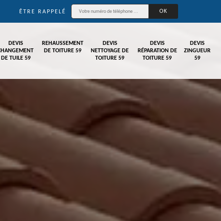
ÊTRE RAPPELÉ
DEVIS
REHAUSSEMENT
DEVIS
DEVIS
DEVIS
CHANGEMENT
DE TOITURE 59
NETTOYAGE DE
RÉPARATION DE
ZINGUEUR
DE TUILE 59
TOITURE 59
TOITURE 59
59