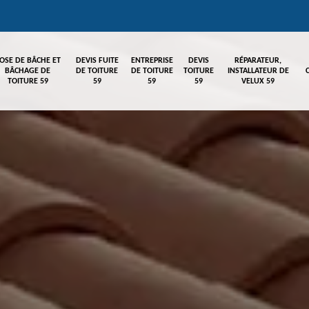
OSE DE BÂCHE ET
DEVIS FUITE
ENTREPRISE
DEVIS
RÉPARATEUR,
BÂCHAGE DE
DE TOITURE
DE TOITURE
TOITURE
INSTALLATEUR DE
TOITURE 59
59
59
59
VELUX 59