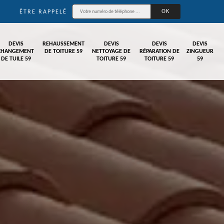
ÊTRE RAPPELÉ
DEVIS
REHAUSSEMENT
DEVIS
DEVIS
DEVIS
CHANGEMENT
DE TOITURE 59
NETTOYAGE DE
RÉPARATION DE
ZINGUEUR
DE TUILE 59
TOITURE 59
TOITURE 59
59