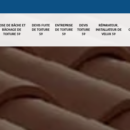
OSE DE BÂCHE ET
DEVIS FUITE
ENTREPRISE
DEVIS
RÉPARATEUR,
BÂCHAGE DE
DE TOITURE
DE TOITURE
TOITURE
INSTALLATEUR DE
TOITURE 59
59
59
59
VELUX 59