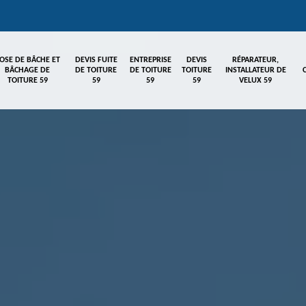
OSE DE BÂCHE ET
DEVIS FUITE
ENTREPRISE
DEVIS
RÉPARATEUR,
BÂCHAGE DE
DE TOITURE
DE TOITURE
TOITURE
INSTALLATEUR DE
TOITURE 59
59
59
59
VELUX 59