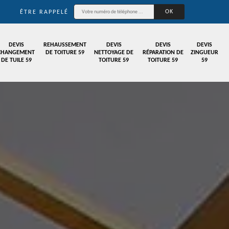
ÊTRE RAPPELÉ
DEVIS
REHAUSSEMENT
DEVIS
DEVIS
DEVIS
CHANGEMENT
DE TOITURE 59
NETTOYAGE DE
RÉPARATION DE
ZINGUEUR
DE TUILE 59
TOITURE 59
TOITURE 59
59