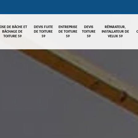
OSE DE BÂCHE ET
DEVIS FUITE
ENTREPRISE
DEVIS
RÉPARATEUR,
BÂCHAGE DE
DE TOITURE
DE TOITURE
TOITURE
INSTALLATEUR DE
TOITURE 59
59
59
59
VELUX 59