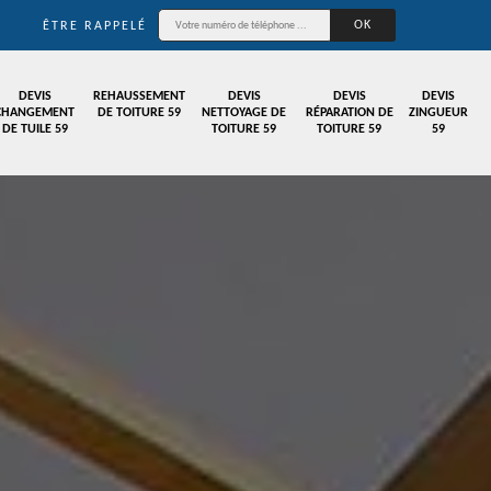
ÊTRE RAPPELÉ
DEVIS
REHAUSSEMENT
DEVIS
DEVIS
DEVIS
CHANGEMENT
DE TOITURE 59
NETTOYAGE DE
RÉPARATION DE
ZINGUEUR
DE TUILE 59
TOITURE 59
TOITURE 59
59