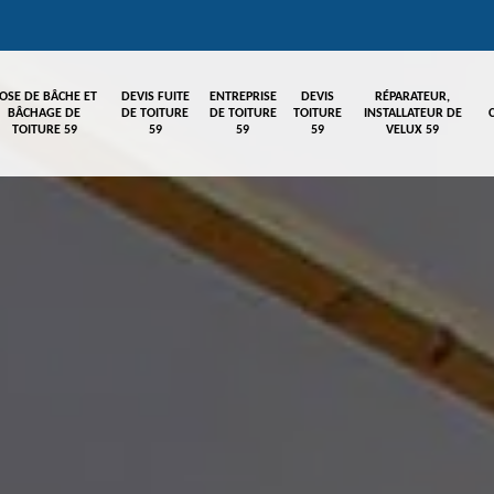
OSE DE BÂCHE ET
DEVIS FUITE
ENTREPRISE
DEVIS
RÉPARATEUR,
BÂCHAGE DE
DE TOITURE
DE TOITURE
TOITURE
INSTALLATEUR DE
TOITURE 59
59
59
59
VELUX 59