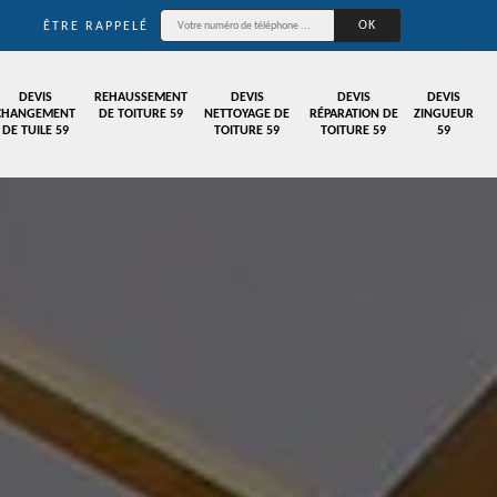
ÊTRE RAPPELÉ
DEVIS
REHAUSSEMENT
DEVIS
DEVIS
DEVIS
CHANGEMENT
DE TOITURE 59
NETTOYAGE DE
RÉPARATION DE
ZINGUEUR
DE TUILE 59
TOITURE 59
TOITURE 59
59