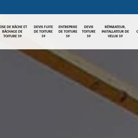
OSE DE BÂCHE ET
DEVIS FUITE
ENTREPRISE
DEVIS
RÉPARATEUR,
BÂCHAGE DE
DE TOITURE
DE TOITURE
TOITURE
INSTALLATEUR DE
TOITURE 59
59
59
59
VELUX 59