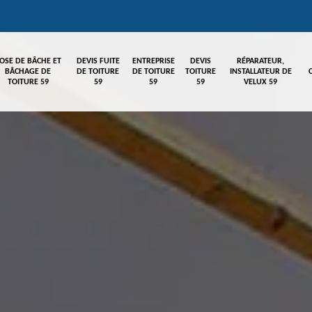
OSE DE BÂCHE ET
DEVIS FUITE
ENTREPRISE
DEVIS
RÉPARATEUR,
BÂCHAGE DE
DE TOITURE
DE TOITURE
TOITURE
INSTALLATEUR DE
TOITURE 59
59
59
59
VELUX 59