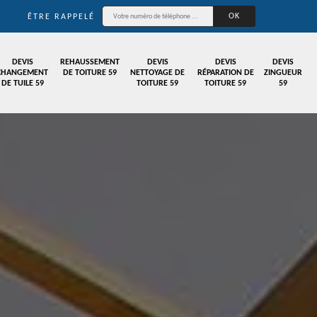
ÊTRE RAPPELÉ
DEVIS
REHAUSSEMENT
DEVIS
DEVIS
DEVIS
CHANGEMENT
DE TOITURE 59
NETTOYAGE DE
RÉPARATION DE
ZINGUEUR
DE TUILE 59
TOITURE 59
TOITURE 59
59