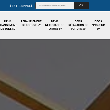
ÊTRE RAPPELÉ
DEVIS
REHAUSSEMENT
DEVIS
DEVIS
DEVIS
CHANGEMENT
DE TOITURE 59
NETTOYAGE DE
RÉPARATION DE
ZINGUEUR
DE TUILE 59
TOITURE 59
TOITURE 59
59