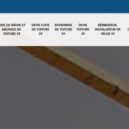
OSE DE BÂCHE ET
DEVIS FUITE
ENTREPRISE
DEVIS
RÉPARATEUR,
BÂCHAGE DE
DE TOITURE
DE TOITURE
TOITURE
INSTALLATEUR DE
TOITURE 59
59
59
59
VELUX 59